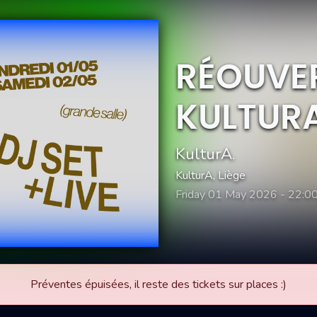
RÉOUVE
KULTURA
KulturA.
KulturA, Liège
Friday 01 May 2026 - 22:0
Préventes épuisées, il reste des tickets sur places :)